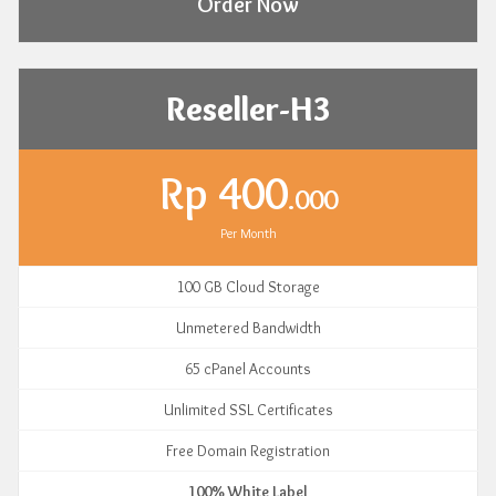
Order Now
Reseller-H3
Rp 400
.000
Per Month
100 GB Cloud Storage
Unmetered Bandwidth
65 cPanel Accounts
Unlimited SSL Certificates
Free Domain Registration
100% White Label