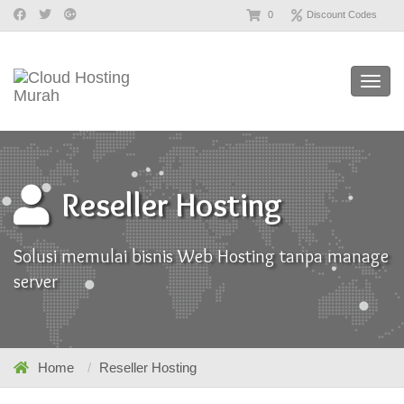
0
Discount Codes
Toggl
navig
Reseller Hosting
Solusi memulai bisnis Web Hosting tanpa manage
server
Home
Reseller Hosting